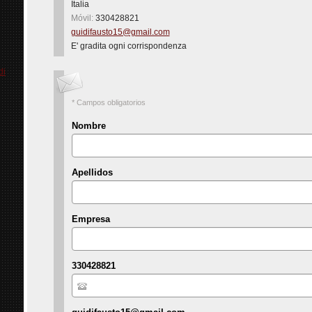
Italia
Móvil:
330428821
guidifausto15@gmail.com
E' gradita ogni corrispondenza
di
* Campos obligatorios
Nombre
Apellidos
Empresa
330428821