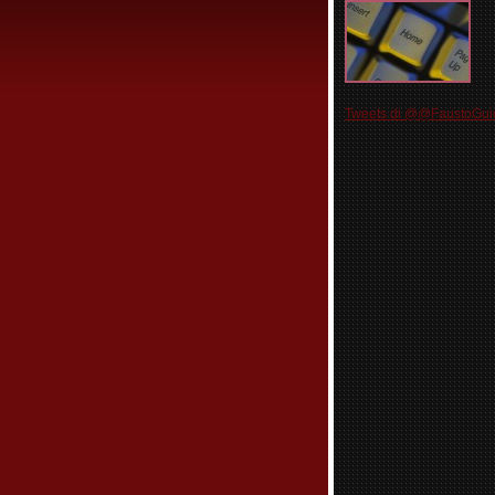
Tweets di @@FaustoGui