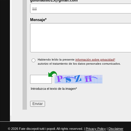
guidifausto15@gmail.com
Mensaje
*
Habiendo leído la presente
información sobre privacidad*
autorizo el tratamiento de los datos personales comunicados.
Introduzca el texto de la imagen*
© 2026 Fate discepoli tutti i popoli. All rights reserved. |
Privacy Policy
|
Disclaimer