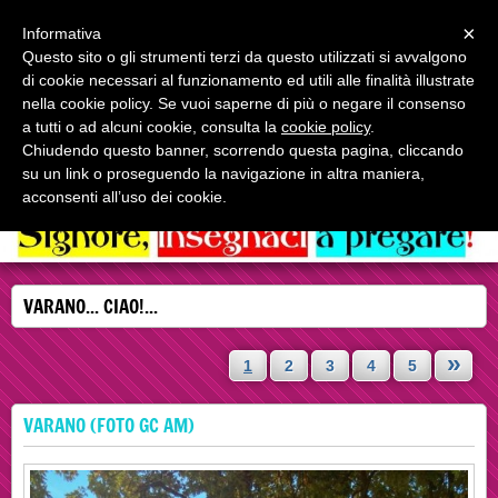
Menu
×
Informativa
Questo sito o gli strumenti terzi da questo utilizzati si avvalgono
di cookie necessari al funzionamento ed utili alle finalità illustrate
nella cookie policy. Se vuoi saperne di più o negare il consenso
a tutti o ad alcuni cookie, consulta la
cookie policy
.
Chiudendo questo banner, scorrendo questa pagina, cliccando
Fate discepoli tutti i popoli
su un link o proseguendo la navigazione in altra maniera,
Il Vangelo online
acconsenti all’uso dei cookie.
VARANO... CIAO!...
»
1
2
3
4
5
VARANO (FOTO GC AM)