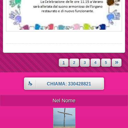
»
1
2
3
4
5
CHIAMA: 330428821
Nel Nome